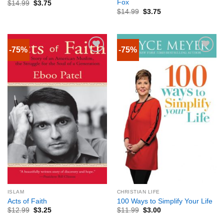
Fox
$
14.99
$
3.75
$
14.99
$
3.75
-75%
-75%
ISLAM
CHRISTIAN LIFE
Acts of Faith
100 Ways to Simplify Your Life
$
12.99
$
3.25
$
11.99
$
3.00