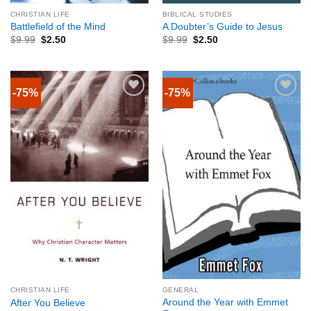
CHRISTIAN LIFE
BIBLICAL STUDIES
Battlefield of the Mind
A Doubter’s Guide to Jesus
$
9.99
$
2.50
$
9.99
$
2.50
-75%
-75%
CHRISTIAN LIFE
GENERAL
Around the Year with Emmet
After You Believe