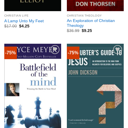
CHRISTIAN LIFE
CHRISTIAN THEOLOGY
An Exploration of Christian
A Lamp Unto My Feet
Theology
$
17.00
$
4.25
$
36.99
$
9.25
-75%
-75%