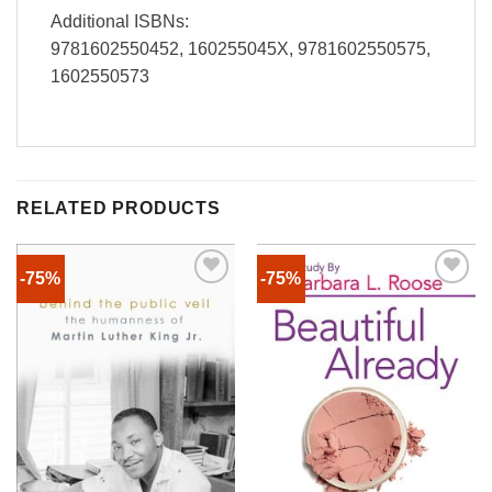
Additional ISBNs:
9781602550452, 160255045X, 9781602550575,
1602550573
RELATED PRODUCTS
-75%
-75%